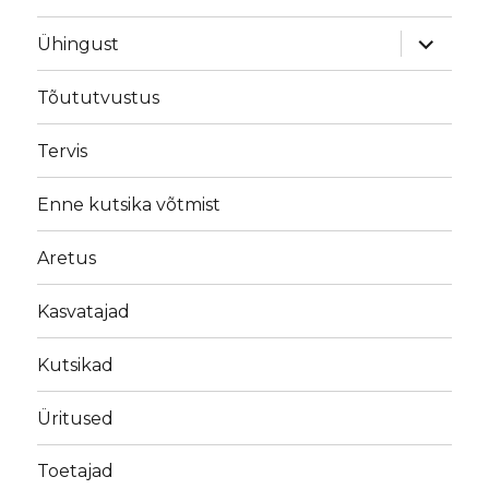
laienda
Ühingust
alamme
Tõututvustus
Tervis
Enne kutsika võtmist
Aretus
Kasvatajad
Kutsikad
Üritused
Toetajad